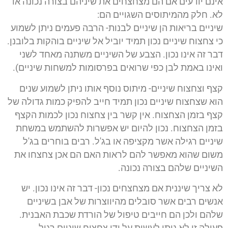
אינם יודעים אם הם מצחצחים את שיניהם בצורה נכונה או
לא. חלק מהמיתוסים השגויים הם:
שיניים בריאות הן שיניים לבנות- הרבה פעמים ניתן לשמוע
כי צחצוח שיניים נכון תמיד יוביל אל שיניים בוהקות בלובנן.
דבר זה אינו נכון. הצבע של השיניים משתנה מאחד לשני
ואינו באמת לבן כפי שרואים בפרסומות למשחות שיניים).
קצף וצחצוח שיניים- מיתוס נוסף אותו ניתן לשמוע שנים
הוא שצחצוח שיניים נכון תמיד חייב להפיק כמות גדולה של
קצף בזמן הצחצוח. אין קשר בין צחצוח נכון לכמות הקצף
בזמן הצחצוח. נכון להיום יש אפשרות להשתמש במשחת
שיניים רגילה אשר מקציפה או בג'ל. רבים בוחרים בג'ל
משום שהוא מאפשר להם לראות האם הם אכן צחצחו את
השיניים שלהם בצורה נכונה.
לא צריך שיננית אם מצחצחים נכון- דבר זה אינו נכון. יש
אנשים רבים אשר סובלים מהיווצרות של אבן בשיניים
שלהם ולכן הם חייבים טיפול של הורדת שכבת האבנית.
פעולה זו לא ניתן לעשות על ידי צחצוח שיניים רגיל.