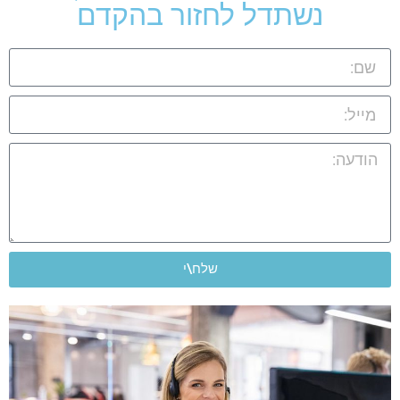
נשתדל לחזור בהקדם
שלח\י